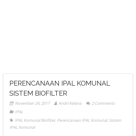
PERENCANAAN IPAL KOMUNAL
SISTEM BIOFILTER
November 24, 2017
Andri Kelana
2
Comments
IPAL
IPAL Komunal Biofilter
,
Perencanaan IPAL Komunal
,
Sistem
IPAL Komunal