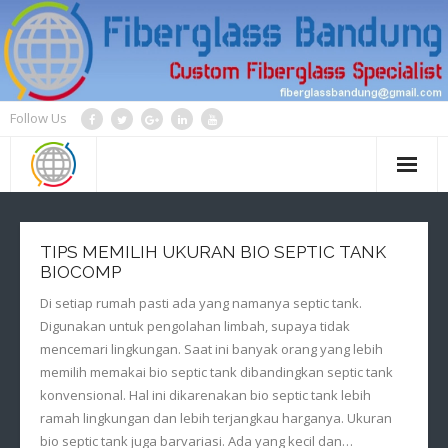
Skip
to
content
Follow Us
TIPS MEMILIH UKURAN BIO SEPTIC TANK
BIOCOMP
Di setiap rumah pasti ada yang namanya septic tank.
Digunakan untuk pengolahan limbah, supaya tidak
mencemari lingkungan. Saat ini banyak orang yang lebih
memilih memakai bio septic tank dibandingkan septic tank
konvensional. Hal ini dikarenakan bio septic tank lebih
ramah lingkungan dan lebih terjangkau harganya. Ukuran
bio septic tank juga barvariasi. Ada yang kecil dan…