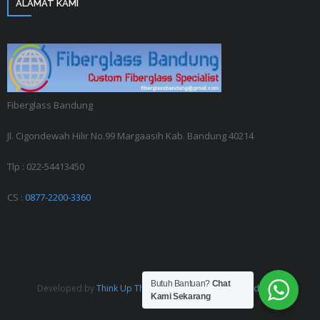
ALAMAT KAMI
Fiberglass Bandung
Jl. Cigondewah Hilir No.99 Margaasih Kab. Bandung 40214
Tlp : 022-54413450
CS :
0877-2200-3360
Butuh Bantuan?
Chat
Developed by
Think Up Themes Ltd
. Powered by
WordPress
.
Kami Sekarang