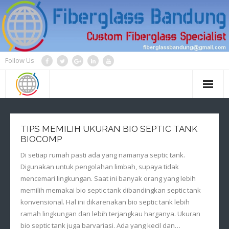
Skip
to
content
Follow Us
TIPS MEMILIH UKURAN BIO SEPTIC TANK
BIOCOMP
Di setiap rumah pasti ada yang namanya septic tank.
Digunakan untuk pengolahan limbah, supaya tidak
mencemari lingkungan. Saat ini banyak orang yang lebih
memilih memakai bio septic tank dibandingkan septic tank
konvensional. Hal ini dikarenakan bio septic tank lebih
ramah lingkungan dan lebih terjangkau harganya. Ukuran
bio septic tank juga barvariasi. Ada yang kecil dan…