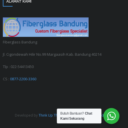
ALAMAT KAMI
Fiberglass Bandung
Jl. Cigondewah Hilir No.99 Margaasih Kab. Bandung 40214
Tlp : 022-54413450
CS :
0877-2200-3360
Butuh Bantuan?
Chat
Developed by
Think Up Themes Ltd
. Powered by
WordPress
.
Kami Sekarang