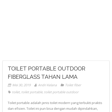
TOILET PORTABLE OUTDOOR
FIBERGLASS TAHAN LAMA
Mei 30, 2019
Andri Kelana
Toilet fiber
toilet
,
toilet portable
,
toilet portable outdoor
Toilet portable adalah jenis toilet modern yang terbukti praktis
dan efisien. Toilet ini pun bisa dengan mudah dipindahkan,