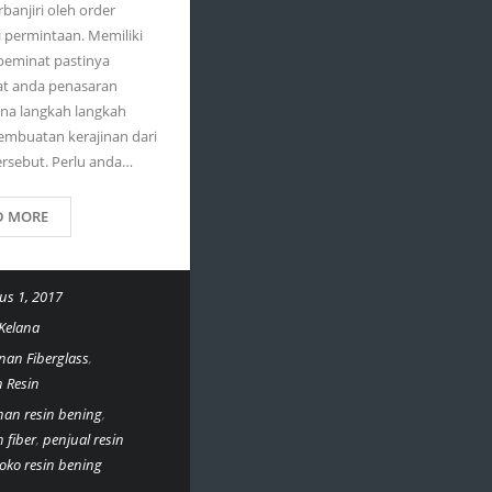
rbanjiri oleh order
 permintaan. Memiliki
peminat pastinya
 anda penasaran
na langkah langkah
embuatan kerajinan dari
rsebut. Perlu anda…
D MORE
us 1, 2017
Kelana
inan Fiberglass
,
n Resin
inan resin bening
,
 fiber
,
penjual resin
toko resin bening