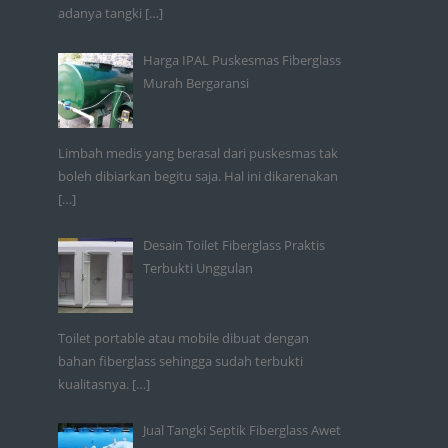
adanya tangki
[…]
Harga IPAL Puskesmas Fiberglass
Murah Bergaransi
Limbah medis yang berasal dari puskesmas tak
boleh dibiarkan begitu saja. Hal ini dikarenakan
[…]
Desain Toilet Fiberglass Praktis
Terbukti Unggulan
Toilet portable atau mobile dibuat dengan
bahan fiberglass sehingga sudah terbukti
kualitasnya.
[…]
Jual Tangki Septik Fiberglass Awet