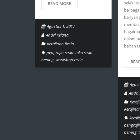
selalu te
READ MORE
berbagai
banyak 
membuat
Agustus 1, 2017
bagaima
Andri Kelana
dalam p
Kerajinan Resin
bahan te
pengrajin resin
,
toko resin
bening
,
workshop resin
REA
Agust
Andri 
Keraj
Kerajina
keraj
pengrajin
bening
,