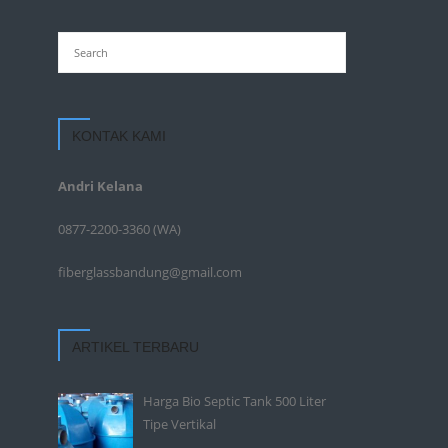
KONTAK KAMI
Andri Kelana
0877-2200-3360
(WA)
fiberglassbandung@gmail.com
ARTIKEL TERBARU
Harga Bio Septic Tank 500 Liter
Tipe Vertikal