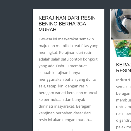
KERAJINAN DARI RESIN
BENING BERHARGA
MURAH
Dewasa ini masyarakat semakin
maju dan memiliki kreatifitas yang
meningkat. Kerajinan dari resin
adalah salah satu contoh kongkrit
KERAJ
yang ada. Dahulu membuat
RESIN
sebuah kerajinan hanya
menggunakan bahan yang itu itu
Industri 
saja, tetapi kini dengan resin
semakin
beragam variasi kerajinan muncul
beragam 
ke permukaan dan banyak
membuat
diminati masyarakat. Beragam
untuk me
kerajinan berbahan dasar dari
resin be
resin ini akan dengan mudah…
digandru
pelak m