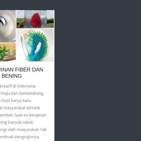
INAN FIBER DAN
 BENING
kreatif di Indonesia
 maju dan berkembang,
hasil karya baru
 masyarakat tertarik
mbeli. Saat ini kerajinan
ning banyak sekali
ngi oleh masyarakat, tak
embuat pengrajinnya