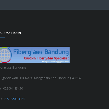
ALAMAT KAMI
berglass Bandung
. Cigondewah Hilir No.99 Margaasih Kab. Bandung 40214
p : 022-54413450
 :
0877-2200-3360