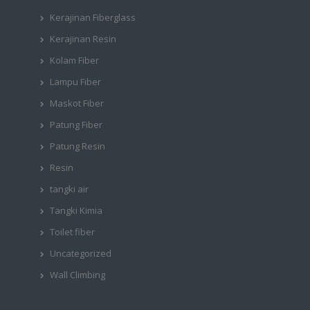
Kerajinan Fiberglass
Kerajinan Resin
Kolam Fiber
Lampu Fiber
Maskot Fiber
Patung Fiber
Patung Resin
Resin
tangki air
Tangki Kimia
Toilet fiber
Uncategorized
Wall Climbing