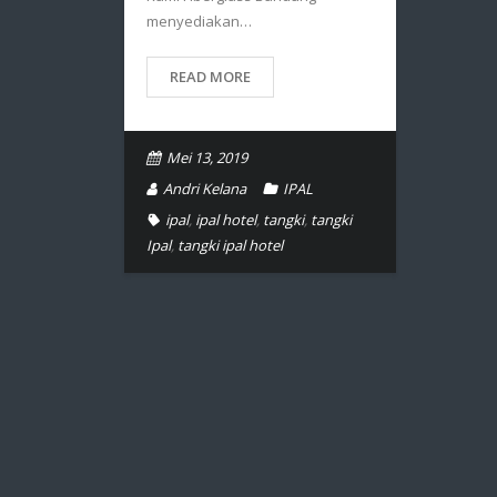
menyediakan…
READ MORE
Mei 13, 2019
Andri Kelana
IPAL
ipal
,
ipal hotel
,
tangki
,
tangki
Ipal
,
tangki ipal hotel