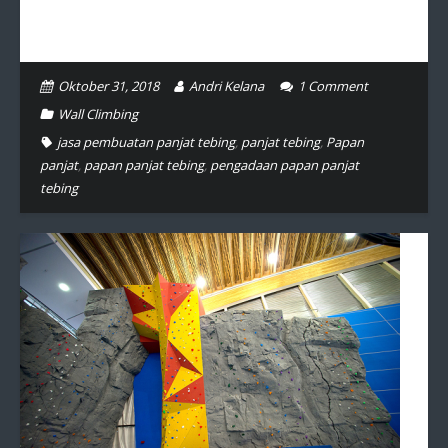
Oktober 31, 2018
Andri Kelana
1
Comment
Wall Climbing
jasa pembuatan panjat tebing
,
panjat tebing
,
Papan
panjat
,
papan panjat tebing
,
pengadaan papan panjat
tebing