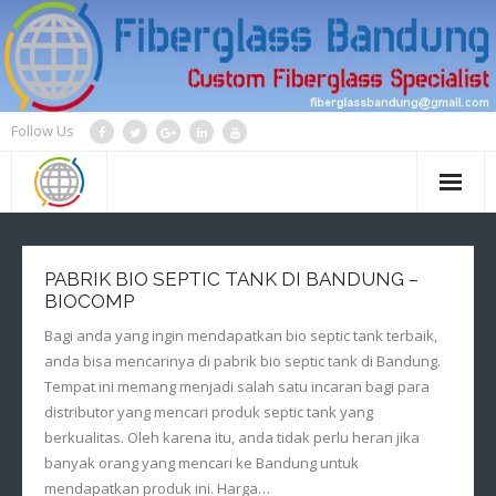
Skip
to
content
Follow Us
PABRIK BIO SEPTIC TANK DI BANDUNG –
BIOCOMP
Bagi anda yang ingin mendapatkan bio septic tank terbaik,
anda bisa mencarinya di pabrik bio septic tank di Bandung.
Tempat ini memang menjadi salah satu incaran bagi para
distributor yang mencari produk septic tank yang
berkualitas. Oleh karena itu, anda tidak perlu heran jika
banyak orang yang mencari ke Bandung untuk
mendapatkan produk ini. Harga…