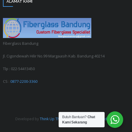
ALAMAT KAMI
Fiberglass Bandung
Jl. Cigondewah Hilir No.99 Margaasih Kab. Bandung 40214
Tlp : 022-54413450
CS :
0877-2200-3360
Butuh Bantuan?
Chat
Developed by
Think Up Themes Ltd
. Powered by
WordPress
.
Kami Sekarang